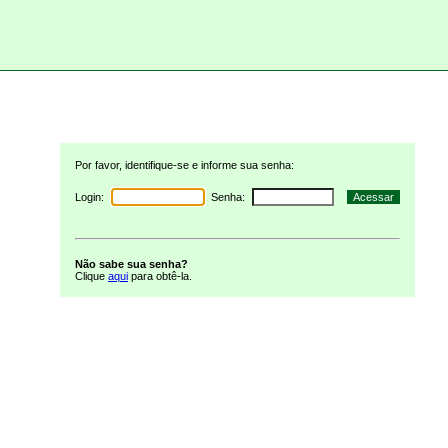
Por favor, identifique-se e informe sua senha:
Login:
Senha:
Não sabe sua senha?
Clique
aqui
para obtê-la.